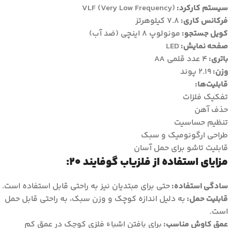
سیستم کارکرد:
VLF (Very Low Frequency)
فرکانس کاری:
۷.۸ کیلوهرتز
کویل جستجو:
مونولوپ ۸ اینچی (ضد آب)
صفحه نمایش:
LED
باتری:
۴ عدد قلمی AA
وزن:
۲.۱۹ پوند
قابلیت‌ها:
تفکیک فلزات
حذف آهن
تنظیم حساسیت
طراحی ارگونومیک و سبک
قابلیت تاشو برای حمل آسان
مزایای استفاده از فلزیاب گوفایند ۲۰:
سادگی استفاده:
حتی برای مبتدیان نیز به راحتی قابل استفاده است.
قابلیت حمل:
به دلیل اندازه کوچک و وزن سبک، به راحتی قابل حمل
است.
عمق کاوش مناسب:
برای یافتن اشیاء فلزی کوچک در عمق کم