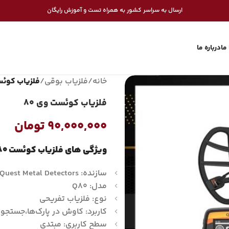
ارسال به سراسر کشور به همراه تست و آموزش رایگان
ما
درباره ما
خانه
/
فلزیاب بوقی
/
فلزیاب کوئست
فلزیاب کوئست وی ۸۰
۹۰,۰۰۰,۰۰۰
تومان
ویژگی های فلزیاب کوئست V80 عبارتند از:
سازنده: Quest Metal Detectors
مدل: Q80
نوع: فلزیاب تفریحی
کاربرد: کاوش در پارک‌ها،جستجو
سطح کاربری: مبتدی