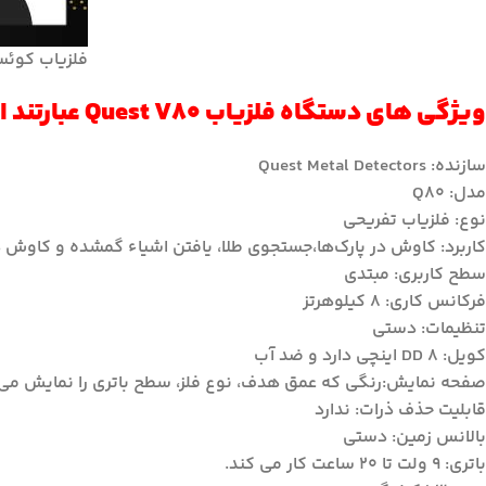
فلزیاب کوئست وی ۸۰ خریدوفروش فلزیاب و
ویژگی های دستگاه فلزیاب Quest V80 عبارتند از:
سازنده: Quest Metal Detectors
مدل: Q80
نوع: فلزیاب تفریحی
کاربرد: کاوش در پارک‌ها،جستجوی طلا، یافتن اشیاء گمشده و کاوش 
سطح کاربری: مبتدی
فرکانس کاری: 8 کیلوهرتز
تنظیمات: دستی
کویل: DD 8 اینچی دارد و ضد آب
صفحه نمایش:رنگی که عمق هدف، نوع فلز، سطح باتری را نمایش می
قابلیت حذف ذرات: ندارد
بالانس زمین: دستی
باتری: 9 ولت تا 20 ساعت کار می کند.