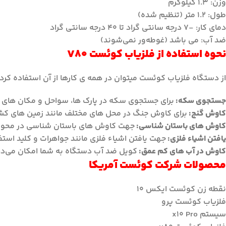
وزن: 1.3 کیلوگرم
طول: 1.2 متر (تنظیم شده)
دمای کار: -7 درجه سانتی گراد تا 40 درجه سانتی گراد
ضد آب: می باشد (غوطه‌ور نمی‌شوند)
نحوه استفاده از فلزیاب کوئست V80
از دستگاه فلزیاب کوئست میتوان در همه ی کارها از آن استفاده کرد، 
جستجوی سکه:
برای جستجوی سکه در پارک ها، سواحل و مکان های ت
کاوش گنج:
برای کاوش جنگ در محل های مختلف مانند زمین های کشاو
کاوش های باستان شناسی:
جهت کاوش های باستان شناسی در محوطه ه
یافتن اشیاء فلزی:
جهت یافتن اشیاء فلزی مانند جواهرات و کلید استفا
کاوش در آب های کم عمق:
کویل ضد آب دستگاه به شما امکان می‌دهد
محصولات شرکت کوئست آمریکا
نقطه زن کوئست ایکس ۱۰
فلزیاب کوئست پرو
سیستم x10 Pro