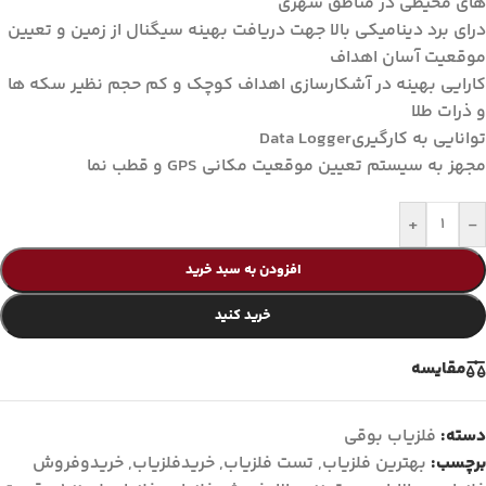
های محیطی در مناطق شهری
درای برد دینامیکی بالا جهت دریافت بهینه سیگنال از زمین و تعیین
موقعیت آسان اهداف
کارایی بهینه در آشکارسازی اهداف کوچک و کم حجم نظیر سکه ها
و ذرات طلا
توانایی به کارگیریData Logger
مجهز به سیستم تعیین موقعیت مکانی GPS و قطب نما
+
-
افزودن به سبد خرید
خرید کنید
مقايسه
دسته:
فلزیاب بوقی
برچسب:
بهترین فلزیاب
,
تست فلزیاب
,
خریدفلزیاب
,
خریدوفروش