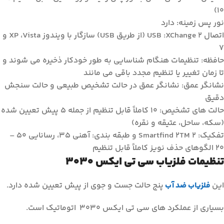
10)
نور پس زمینه: دارد
اتصال USB :XChange 2 (از طریق USB) سازگار با ویندوز XP ،Vista و
7
حافظه: تنظیمات هنگام شناسایی به طور خودکار ذخیره می شوند و
تا زمان تغییر یا تنظیم مجدد باقی می مانند
نشانگر عمق: نشانگر عمق در حالت تشخیص طبیعی و حالت سنجش
دقیق
حالت های تشخیص: 10 کاملاً قابل تنظیم از جمله 5 پیش تعیین شده
(سکه، ساحل، عتیقه و نقره)
تفکیک: Smartfind 2TM 2 و طبقه بندی: آهنی 35، رسانایی 50 –
20 الگوهای حذف نویز کاملاً قابل تنظیم
تنظیمات فلزیاب سی تی ایکس 3030
این
فلزیاب ضد آب
پنج حالت جست و جوی از پیش تعیین شده دارد.
بسیاری از عملکرد های سی تی ایکس 3030 اتوماتیک است.