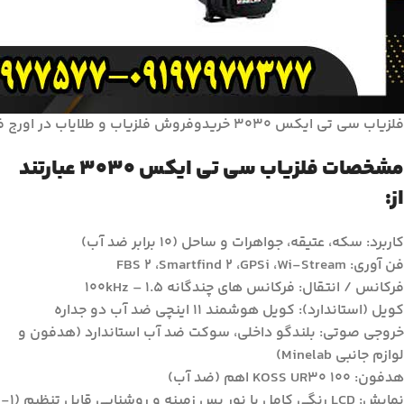
فلزیاب سی تی ایکس 3030 خریدوفروش فلزیاب و طلایاب در اورج فلزیاب
مشخصات فلزیاب سی تی ایکس 3030 عبارتند
از:
کاربرد: سکه، عتیقه، جواهرات و ساحل (10 برابر ضد آب)
فن آوری: FBS 2 ،Smartfind 2 ،GPSi ،Wi-Stream
فرکانس / انتقال: فرکانس های چندگانه 1.5 – 100kHz
کویل (استاندارد): کویل هوشمند 11 اینچی ضد آب دو جداره
خروجی صوتی: بلندگو داخلی، سوکت ضد آب استاندارد (هدفون و
لوازم جانبی Minelab)
هدفون: KOSS UR30 100 اهم (ضد آب)
نمایش: LCD رنگی کامل با نور پس زمینه و روشنایی قابل تنظیم (1-