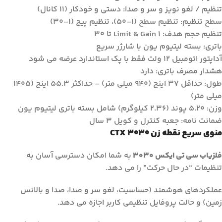
تنظیم / لغو نویز و سر و صدا: دستی و خودکار (11 کانال)
سطح تنظیم: تنظیم سطح (1–50)، تنظیم پیچ (1–30)
تنظیم حجم هدف: Limit & Gain 1 تا 30
باتری: بسته لیتیوم یون با شارژر سریع
آداپتور اتومبیل 12 ولت فقط با پک استاندارد عرضه می شود
هشدار مصرف باتری: دارد
طول: حداقل 37 اینچ (940 میلی متر) – حداکثر 55.3 اینچ (1405
میلی متر)
وزن: 5.20 پوند (2.36 کیلوگرم) شامل بسته باتری لیتیوم یون
ضمانت نامه: جعبه کنترل و کویل 3 سال
منوی سریع نقطه زن CTX 3030
فلزیاب سی تی ایکس 3030
به شما امکان دسترسی آسان به
تنظیمات “در حال حرکت” را می دهد.
عملکردهای هوشمند (حساسیت، لغو سر و صدا، صدا و بالانس
زمین) و حالت پروفایل تنظیمی کاربر اجازه می دهد.