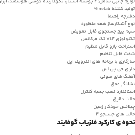
لوازم جانبی شامل: ۲ پوسته استتار، نگهدارنده گوشی هوشمند، ابزار حفاری و هدفون
تولید کننده Minelab
دفترچه راهنما
نوع آشکارساز همه منظوره
سیم پیچ جستجوی قابل تعویض
تکنولوژی VLF تک فرکانس
استراحت بازو قابل تنظیم
شفت قابل تنظیم
سازگاری با برنامه های اندروید، اپل
دارای جی پی اس
آهنگ های صوتی
نشانگر عمق
استاندارد نصب جعبه کنترل
حالت دقیق
چبلانس خودکار زمین
حالت های جستجو ۴
نحوه ی کارکرد فلزیاب گوفایند