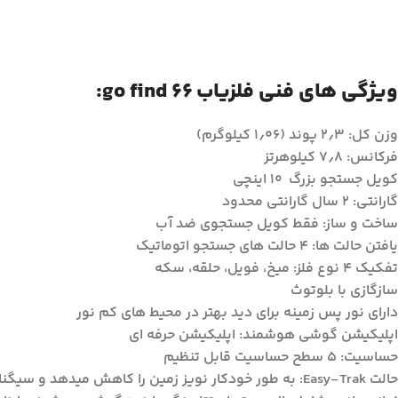
ویژگی های فنی فلزیاب
go find 66:
وزن کل: ۲٫۳ پوند (۱٫۰۶ کیلوگرم)
فرکانس: ۷٫۸ کیلوهرتز
کویل جستجو بزرگ ۱۰ اینچی
گارانتی: ۲ سال گارانتی محدود
ساخت و ساز: فقط کویل جستجوی ضد آب
یافتن حالت ها: ۴ حالت های جستجو اتوماتیک
تفکیک ۴ نوع فلز: میخ، فویل، حلقه، سکه
سازگازی با بلوتوث
دارای نور پس زمینه برای دید بهتر در محیط های کم نور
اپلیکیشن گوشی هوشمند: اپلیکیشن حرفه ای
حساسیت: ۵ سطح حساسیت قابل تنظیم
حالت Easy-Trak: به طور خودکار نویز زمین را کاهش میدهد و سیگنال های هدف را به حداکثر میرساند