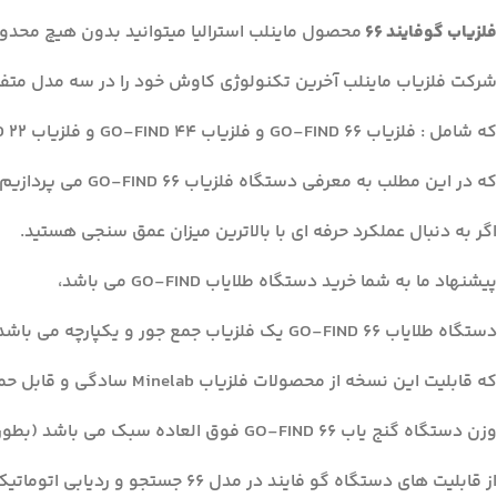
فلزیاب گوفایند 66
محصول ماینلب استرالیا میتوانید بدون هیچ محدو
شرکت فلزیاب ماینلب آخرین تکنولوژی کاوش خود را در سه مدل متف
که شامل : فلزیاب GO-FIND 66 و فلزیاب GO-FIND 44 و فلزیاب GO-FIND 22 می باشد.
که در این مطلب به معرفی دستگاه فلزیاب GO-FIND 66 می پردازیم.
اگر به دنبال عملکرد حرفه ای با بالاترین میزان عمق سنجی هستید.
پیشنهاد ما به شما خرید دستگاه طلایاب GO-FIND می باشد،
دستگاه طلایاب GO-FIND 66 یک فلزیاب جمع جور و یکپارچه می باشد.
که قابلیت این نسخه از محصولات فلزیاب Minelab سادگی و قابل حمل بودن دستگاه به ساده ترین شکل ممکن می باشد،
وزن دستگاه گنج یاب GO-FIND 66 فوق العاده سبک می باشد (بطوری که تنها ۱٫۰۶ کیلوگرم وزن دارد).
از قابلیت های دستگاه گو فایند در مدل ۶۶ جستجو و ردیابی اتوماتیک اهداف می باشد،