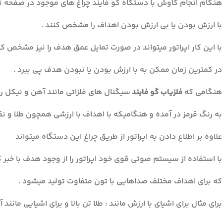
هنگام انجام کاوش با دستگاه گو فایند چراغ های موجود در صفحه نم
با ارزش بودن یا بی ارزش بودن اهداف را مشخص کنند .
با این کار اپراتور میتواند در صورت تمایل عمق هدف را نیز مشخص کن
در کمترین زمان ممکن به با ارزش بودن یا نبودن هدف پی ببرد .
هنگامی که
فلزیاب گو فایند
سیگنال های فلزاتی مانند آهن و نیکل را
به رنگ قرمز در آمده و هنگامیکه با اهداف با ارزشی همچون طلا و نقره برخورد میکند LCD آن ب
علاوه بر اطلاع دادن به اپراتور از طریق چراغ این دستگاه میتواند
با استفاده از سیستم صوتی قوی خود اپراتور را از وجود هدف با خبر ک
که برای اهداف مختلف صداهایی با تون متفاوت تولید میشود .
برای مثال برای اشیای با ارزش مانند : طلا تن بالا و برای اشیایی مانن