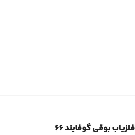
فلزیاب بوقی گوفایند 66