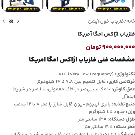
خانه
/
فلزیاب فول آپشن
فلزیاب اژاکس امگا آمریکا
۹۰۰,۰۰۰,۰۰۰
تومان
مشخصات فنی فلزیاب اژاکس امگا امریکا
تکنولوژی:
VLF (Very Low Frequency)
فرکانس کاری:
قابل تنظیم بین 7.8 تا 14 کیلوهرتز
عمق کاوش:
تا 60 سانتی‌متر در خاک معمولی، تا 1 متر در شرایط
ایده‌آل
منبع تغذیه:
باتری لیتیوم-یون قابل شارژ با عمر 8 تا 12 ساعت
وزن:
حدود 1.5 کیلوگرم
طول دستگاه:
130 سانتی‌متر
قطر دسته:
3.5 سانتی‌متر
نمایشگر:
LCD دیجیتال با نمایش نوع فلز، عمق و شدت سیگنال