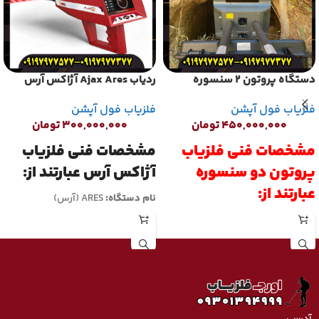
دستگاه پروتون 2 سنسوره
ردیاب Ajax Ares آژاکس آرس
فلزیاب فول آپشن
فلزیاب فول آپشن
۴۵۰,۰۰۰,۰۰۰
تومان
۳۰۰,۰۰۰,۰۰۰
تومان
مشخصات فنی فلزیاب
مشخصات فنی فلزیاب
پروتون دو سنسوره
آژاکس آرس عبارتند از:
عبارتند از:
نام دستگاه:
ARES (آرس)
ساخت کشور:
آمریکا
نوع رادار فرکانس مدوله شده موج
شرکت تولید کننده:
AJAX Detector
پیوسته فرکانس
کاربرد:
دو کاره
تعداد سنسورها ۲ ولتاژ
حالت‌های عملیاتی:
نقطه زن و ردیاب
عملیاتی ۴ حسگر سنسور
تماس تلفنی
اهداف قابل تشخیص:
طلا، نقره، برنز،
GPS مودم دقت سانتی متر
09197977377
مس، آهن، آکوامارین، جیوه و
عمق بررسی (حداکثر) ۵۰ متر
لیتیوم
محدوده اسکن منطقه (حداکثر) ۱۰۰۰
آدرس: