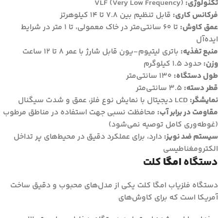
تکنولوژی:
VLF (Very Low Frequency)
فرکانس کاری:
قابل تنظیم بین 7.8 تا 14 کیلوهرتز
عمق کاوش:
تا 60 سانتی‌متر در خاک معمولی، تا 1 متر در شرایط
ایده‌آل
منبع تغذیه:
باتری لیتیوم-یون قابل شارژ با عمر 8 تا 12 ساعت
وزن:
حدود 1.5 کیلوگرم
طول دستگاه:
130 سانتی‌متر
قطر دسته:
3.5 سانتی‌متر
نمایشگر:
LCD دیجیتال با نمایش نوع فلز، عمق و شدت سیگنال
مقاومت در برابر آب:
محافظت نسبی جهت استفاده در مناطق مرطوب
(غوطه‌وری کامل توصیه نمی‌شود)
سیستم ضد نویز:
دارد، برای عملکرد دقیق در محیط‌های پر تداخل
الکترومغناطیسی
دستگاه
امگا
کلت
دستگاه فلزیاب امگا کلت یکی از مدل‌های محبوب و دقیق ساخت
آمریکا است که برای کاوش‌های