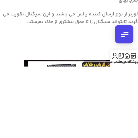
فلزیابهای
اینستاگرام
لورنز از نوع ارسال کننده پالس می باشند و این سیگنال تقویت می
پیج رسمی ما
گردد تابتواند سیگنال را تا عمق بیشتری از خاک بفرستد.
روشگاه
خانه
وبلاگ
حساب من
دستگاه فلزیاب لورنز ایکس 6
فروش فلزیاب و طلایاب در اورج فلزیاب