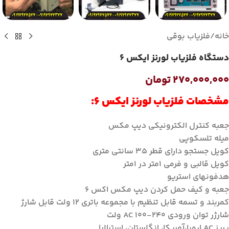
خانه
/
فلزیاب بوقی
دستگاه فلزیاب لورنز ایکس 6
۲۷۰,۰۰۰,۰۰۰
تومان
مشخصات فلزیاب لورنز ایکس 6:
جعبه کنترل الکترونیکی دیپ مکس
میله تلسکوپی
کویل جستجو دارای قطر ۳۵ سانتی متری
کویل قالبی و فرمی ۱متر در ۱متر
هدفونهای استریو
جعبه و کیف حمل کردن دیپ مکس اکس ۶
کمربند و تسمه قابل تنظیم با مجموعه باتری ۱۲ ولت قابل شارژ
شارژر توان ورودی AC 100-240 ولت
پریز AC اروپا،آمریکا، انگلستان، استرالیا