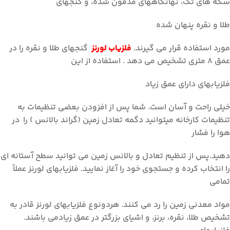
سکه های تک، نهانگاههای مدفون شده، و گنجهای
طلا و نقره پنهان شده
مورد استفاده قرار می گیرند.
فلزیاب لورنز
گنجهای طلا و نقره را در
عمق ۸ متری تشخیص می دهد . استفاده از این
فلزیابهای دارای عمق زیاد
خیلی راحت و آسان است. شما پس از افزودن بعضی تنظیمات به
تنظیمات کارخانه میتوانید دگمه تعادل زمین (گراند بالانس ) را در
هوا را فشار
تماس تلفنی
دهید.پس از تنظیم تعادل و بالانس زمین می توانید سطح آستانه ای
09197977377
را انتخاب کرده و جستجوی خود را آغاز نمایید. فلزیابهای لورنز عملاً
واتس‌اپ
تمامی
ارسال پیام
مواد معدنی زمین را رد می کنند. هردونوع فلزیابهای لورنز قادر به
تلگرام
تشخیص طلا، نقره، برنز، و اشیای بزرگتر در عمق زیادمی باشند.
ارسال پیام