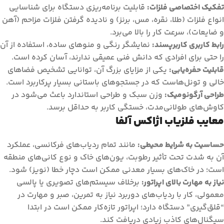
تفکیک اختصاصی فلزات:
قابلیت برنامه‌ریزی دستگاه برای شناسایی
انواع فلزات (طلا، نقره، مس، برنز) و نادیده گرفتن فلزات مزاحم (آهن
و ضایعات)، سرعت کار را بالا می‌برد.
رابط کاربری کاربرپسند:
نمایشگر رنگی و منوهای ساده، استفاده از آن
را حتی برای افرادی که دانش فنی عمیقی ندارند، آسان کرده است.
قابلیت حفره‌یابی:
یکی از مزایای بزرگ آن، توانایی تشخیص فضاهای
خالی و تونل‌هاست که در جستجوهای باستانی بسیار پرکاربرد است.
طراحی آرگونومیک:
وزن سبک و طراحی استاندارد باعث می‌شود در
کاوش‌های طولانی‌مدت، خستگی کاربر به حداقل برسد.
معایب فلزیاب اژاکس آلفا
حساسیت به شرایط محیطی:
مانند تمام ردیاب‌های فرکانسی، عملکرد
آن به شدت تحت تأثیر رطوبت، یون‌های خاک و نوع کانی‌های منطقه
است؛ در خاک‌های بسیار معدنی ممکن است دچار خطا (نویز) شود.
نیاز به مهارت بالای اپراتور:
برخلاف سیستم‌های تصویری یا پالسی
معمولی، کار با ردیاب‌های دوربرد نیاز به تمرین، صبر و مهارت در
“قلق‌گیری” دستگاه دارد؛ اپراتور تازه‌کار ممکن است در ابتدا
سیگنال‌های کاذب زیادی دریافت کند.