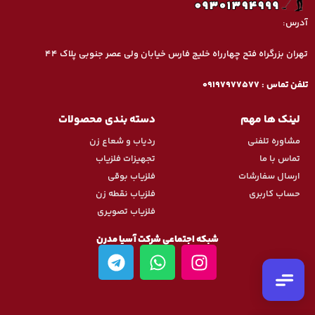
آدرس:
تهران بزرگراه فتح چهارراه خلیج فارس خیابان ولی عصر جنوبی پلاک ۴۴
تماس تلفنی
تلفن تماس : 09197977577
09197977377
لینک ها مهم
دسته بندی محصولات
واتس‌اپ
مشاوره تلفنی
ردیاب و شعاع زن
ارسال پیام
تماس با ما
تجهیزات فلزیاب
ارسال سفارشات
فلزیاب بوقی
تلگرام
ارسال پیام
حساب کاربری
فلزیاب نقطه زن
فلزیاب تصویری
اینستاگرام
پیج رسمی ما
شبکه اجتماعی شرکت آسیا مدرن