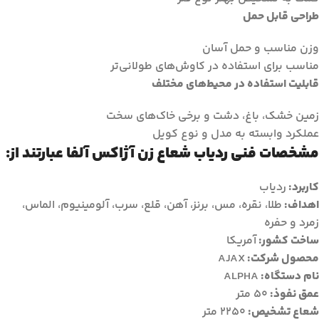
طراحی قابل حمل
وزن مناسب و حمل آسان
مناسب برای استفاده در کاوش‌های طولانی‌تر
قابلیت استفاده در محیط‌های مختلف
زمین خشک، باغ، دشت و برخی خاک‌های سخت
عملکرد وابسته به مدل و نوع کویل
مشخصات فنی ردیاب شعاع زن آژاکس آلفا عبارتند از:
کاربرد:
ردیاب
اهداف:
طلا، نقره، مس، برنز، آهن، قلع، سرب، آلومینیوم، الماس،
زمرد و حفره
ساخت کشور:
آمریکا
محصول شرکت:
AJAX
نام دستگاه:
ALPHA
عمق نفوذ:
50 متر
شعاع تشخیص:
2250 متر