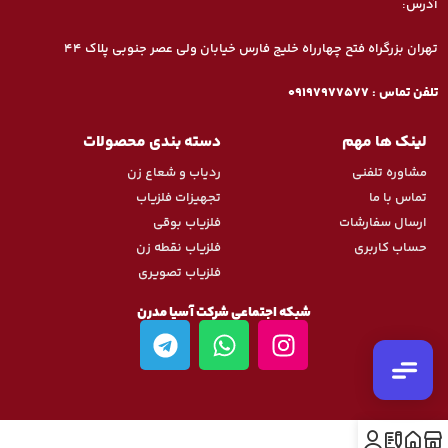
آدرس:
تهران بزرگراه فتح چهارراه خلیج فارس خیابان ولی عصر جنوبی پلاک ۴۴
تماس تلفنی
تلفن تماس : 09197977577
09197977377
لینک ها مهم
دسته بندی محصولات
واتس‌اپ
مشاوره تلفنی
ردیاب و شعاع زن
ارسال پیام
تماس با ما
تجهیزات فلزیاب
ارسال سفارشات
فلزیاب بوقی
تلگرام
ارسال پیام
حساب کاربری
فلزیاب نقطه زن
فلزیاب تصویری
اینستاگرام
پیج رسمی ما
شبکه اجتماعی شرکت آسیا مدرن