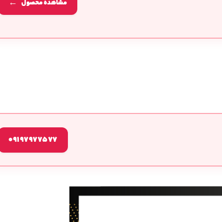
مشاهده محصول
09197977577