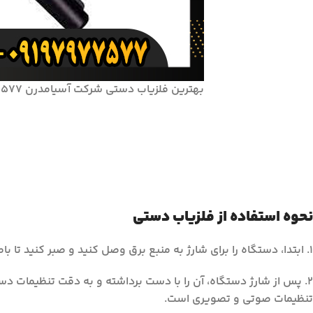
بهترین فلزیاب دستی شرکت آسیامدرن 09197977577-09197977377
نحوه استفاده از فلزیاب دستی
1. ابتدا، دستگاه را برای شارژ به منبع برق وصل کنید و صبر کنید تا باطری دستگاه کاملا شارژ شود.
2. پس از شارژ دستگاه، آن را با دست برداشته و به دقت تنظیمات د
تنظیمات صوتی و تصویری است.