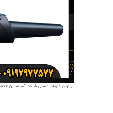
بهترین فلزیاب دستی شرکت آسیامدرن 09197977577-09197977377