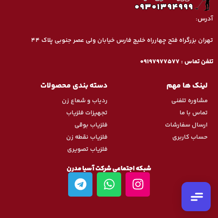
آدرس:
تهران بزرگراه فتح چهارراه خلیج فارس خیابان ولی عصر جنوبی پلاک ۴۴
تماس تلفنی
تلفن تماس : 09197977577
09197977377
لینک ها مهم
دسته بندی محصولات
واتس‌اپ
مشاوره تلفنی
ردیاب و شعاع زن
ارسال پیام
تماس با ما
تجهیزات فلزیاب
ارسال سفارشات
فلزیاب بوقی
تلگرام
ارسال پیام
حساب کاربری
فلزیاب نقطه زن
فلزیاب تصویری
اینستاگرام
شبکه اجتماعی شرکت آسیا مدرن
پیج رسمی ما